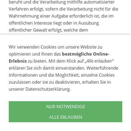
beruht und die Verarbeitung mithilfe automatisierter
Verfahren erfolgt, sofern die Verarbeitung nicht für die
Wahrnehmung einer Aufgabe erforderlich ist, die im
öffentlichen Interesse liegt oder in Ausübung
öffentlicher Gewalt erfolgt, welche dem
Verantwortlichen übertragen wurde.
Wir verwenden Cookies um unsere Website zu
Ferner hat die betroffene Person bei der Ausübung ihres
optimieren und Ihnen das
bestmögliche Online-
Rechts auf Datenübertragbarkeit gemäß Art. 20 Abs. 1
Erlebnis
zu bieten. Mit dem Klick auf
„Alle erlauben“
DS-GVO das Recht, zu erwirken, dass die
erklären Sie sich damit einverstanden. Weiterführende
personenbezogenen Daten direkt von einem
Informationen und die Möglichkeit, einzelne Cookies
Verantwortlichen an einen anderen Verantwortlichen
zuzulassen oder sie zu deaktivieren, erhalten Sie in
übermittelt werden, soweit dies technisch machbar ist
unserer Datenschutzerklärung.
und sofern hiervon nicht die Rechte und Freiheiten
anderer Personen beeinträchtigt werden.
NUR NOTWENDIGE
Zur Geltendmachung des Rechts auf
ALLE ERLAUBEN
Datenübertragbarkeit kann sich die betroffene Person
jederzeit an einen Mitarbeiter wenden.g) Recht auf